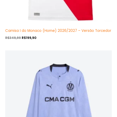
Camisa I do Monaco (Home) 2026/2027 – Versão Torcedor
R$
349,99
R$
199,90
O
O
preço
preço
original
atual
era:
é:
R$409,90.
R$239,90.