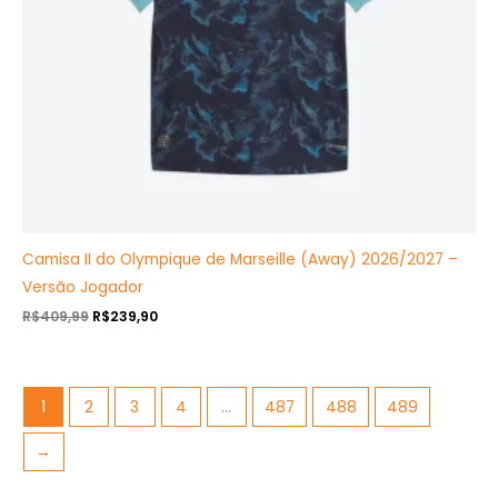
Camisa II do Olympique de Marseille (Away) 2026/2027 –
Versão Jogador
R$
409,99
R$
239,90
1
2
3
4
…
487
488
489
→