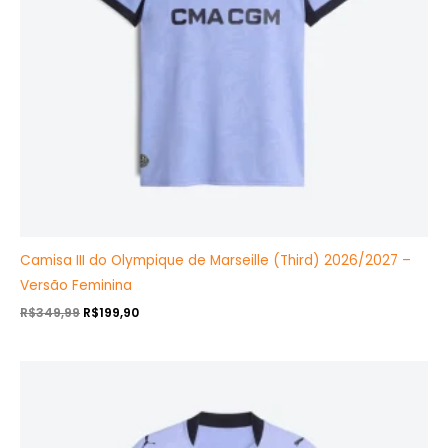
Camisa III do Olympique de Marseille (Third) 2026/2027 –
Versão Feminina
R$
349,99
R$
199,90
O
O
preço
preço
original
atual
era:
é:
R$409,99.
R$239,90.