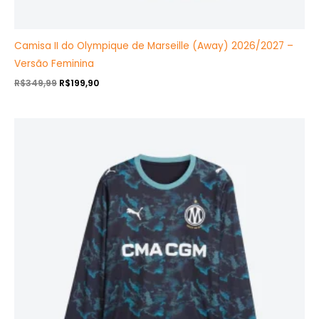
Camisa II do Olympique de Marseille (Away) 2026/2027 –
Versão Feminina
R$
349,99
R$
199,90
O
O
preço
preço
original
atual
era:
é:
R$409,90.
R$239,90.