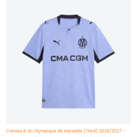
O
O
preço
preço
original
atual
era:
é:
R$349,99.
R$199,90.
Camisa III do Olympique de Marseille (Third) 2026/2027 –