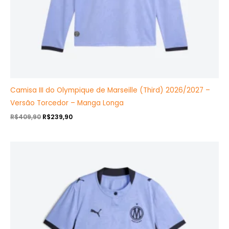
Camisa III do Olympique de Marseille (Third) 2026/2027 –
Versão Torcedor – Manga Longa
R$
409,90
R$
239,90
O
O
preço
preço
original
atual
era:
é:
R$349,99.
R$199,90.