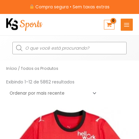
Ir
Compra segura • Sem taxas extras
para
o
conteúdo
Pesquisar
produtos
Classificado
Início
/ Todos os Produtos
por
mais
recente
Exibindo 1–12 de 5862 resultados
O
O
preço
preço
original
atual
era:
é:
R$349,99.
R$199,90.