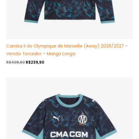
Camisa II do Olympique de Marseille (Away) 2026/2027 –
Versão Torcedor – Manga Longa
R$
409,90
R$
239,90
O
O
preço
preço
original
atual
era:
é:
R$409,99.
R$239,90.