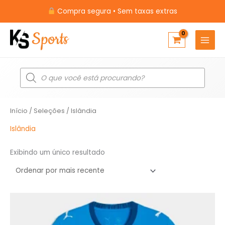
Ir
Compra segura • Sem taxas extras
para
o
conteúdo
Pesquisar
produtos
Início
/
Seleções
/ Islândia
Islândia
Exibindo um único resultado
O
O
preço
preço
original
atual
era:
é: