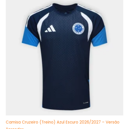
preço
preço
original
atual
era:
é:
R$349,99.
R$199,90.
Camisa Cruzeiro (Treino) Azul Escuro 2026/2027 – Versão