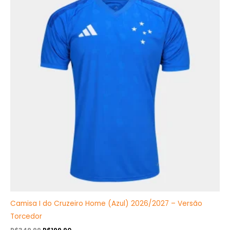
original
atual
era:
é:
R$349,99.
R$199,90.
Camisa I do Cruzeiro Home (Azul) 2026/2027 – Versão
Torcedor