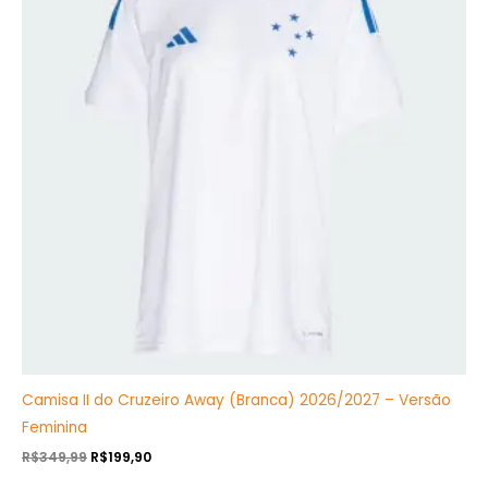
R$349,99.
R$199,90.
Camisa II do Cruzeiro Away (Branca) 2026/2027 – Versão
Feminina
R$
349,99
R$
199,90