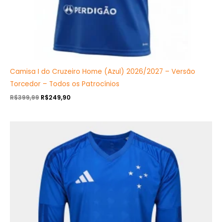
Camisa I do Cruzeiro Home (Azul) 2026/2027 – Versão
Torcedor – Todos os Patrocínios
R$
399,99
R$
249,90
O
O
preço
preço
original
atual
era:
é:
R$409,90.
R$239,90.