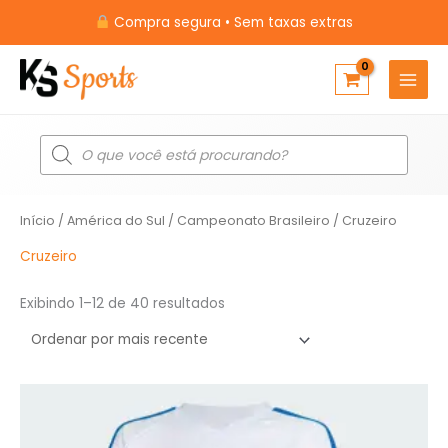
Ir
Compra segura • Sem taxas extras
para
o
conteúdo
Pesquisar
produtos
Classificado
Início
/
América do Sul
/
Campeonato Brasileiro
/ Cruzeiro
por
mais
recente
Cruzeiro
Exibindo 1–12 de 40 resultados
O
O
preço
preço
original
atual
era:
é: