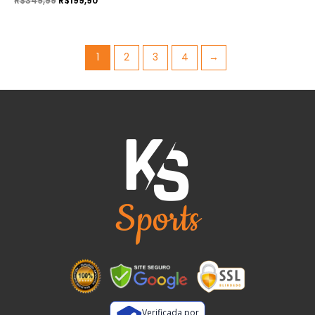
R$
349,99
R$
199,90
1
2
3
4
→
Verificada por