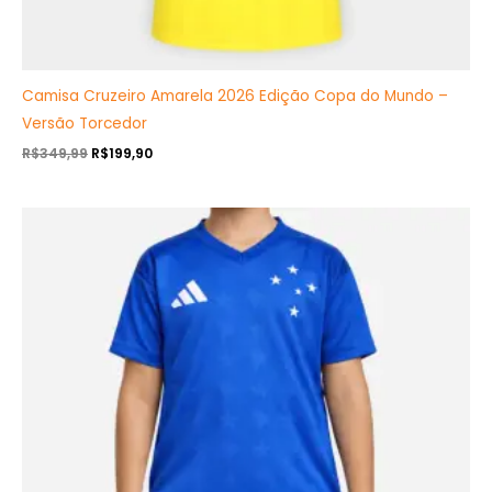
Camisa Cruzeiro Amarela 2026 Edição Copa do Mundo –
Versão Torcedor
R$
349,99
R$
199,90
O
O
preço
preço
original
atual
era:
é:
R$379,99.
R$219,90.