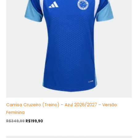
Camisa Cruzeiro (Treino) – Azul 2026/2027 – Versão
Feminina
R$
349,99
R$
199,90
O
O