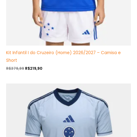
Kit Infantil I do Cruzeiro (Home) 2026/2027 – Camisa e
Short
R$
379,99
R$
219,90
O
O
preço
preço
original
atual
era:
é:
R$349,99.
R$199,90.