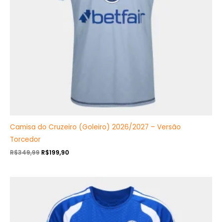
Camisa do Cruzeiro (Goleiro) 2026/2027 – Versão
Torcedor
R$
349,99
R$
199,90
O
O
preço
preço
original
atual
era:
é:
R$349,99.
R$199,90.