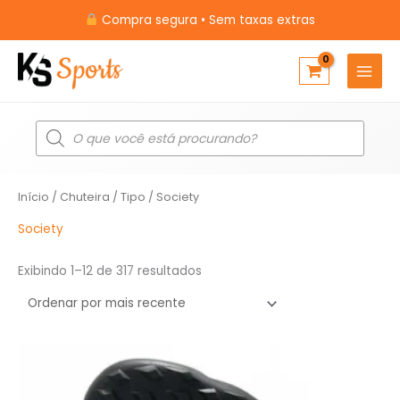
Ir
Compra segura • Sem taxas extras
para
o
conteúdo
Pesquisar
produtos
Classificado
Início
/
Chuteira
/
Tipo
/ Society
por
mais
recente
Society
Exibindo 1–12 de 317 resultados
O
O
preço
preço
original
atual
era:
é: