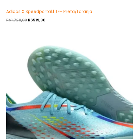
Adidas X Speedportal.1 TF- Preta/Laranja
R$
1.720,00
R$
519,90
O
O
preço
preço
original
atual
era:
é:
R$1.720,00.
R$519,90.