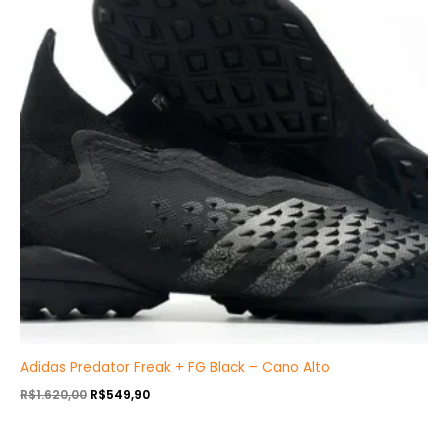
R$1.620,00.
R$549,90.
Adidas Predator Freak + FG Black – Cano Alto
R$
1.620,00
R$
549,90