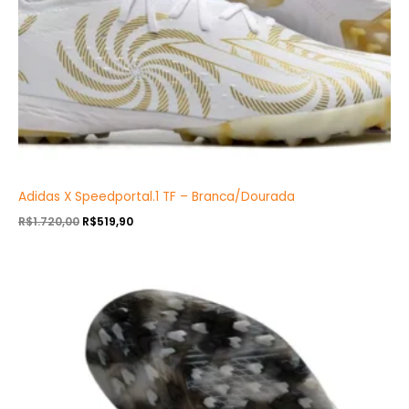
Adidas X Speedportal.1 TF – Branca/Dourada
R$
1.720,00
R$
519,90
O
O
preço
preço
original
atual
era:
é:
R$1.720,00.
R$519,90.