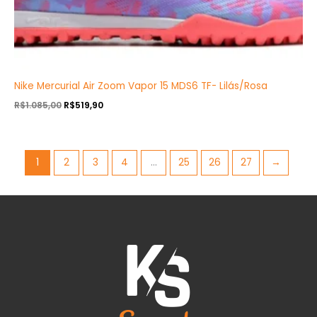
Nike Mercurial Air Zoom Vapor 15 MDS6 TF- Lilás/Rosa
R$
1.085,00
R$
519,90
1
2
3
4
…
25
26
27
→