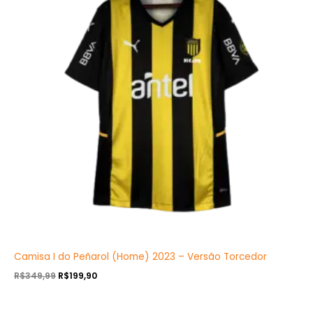
R$349,99.
R$199,90.
Camisa I do Peñarol (Home) 2023 – Versão Torcedor
R$
349,99
R$
199,90