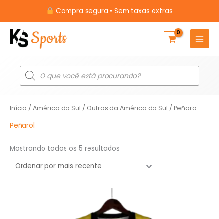
Ir
Compra segura • Sem taxas extras
para
o
conteúdo
Pesquisar
produtos
Classificado
Início
/
América do Sul
/
Outros da América do Sul
/ Peñarol
por
mais
recente
Peñarol
Mostrando todos os 5 resultados
O
O
preço
preço
original
atual
era:
é: