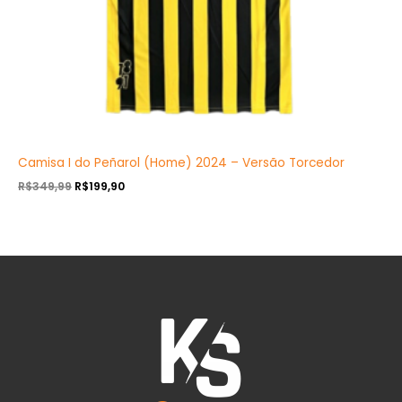
Camisa I do Peñarol (Home) 2024 – Versão Torcedor
R$
349,99
R$
199,90