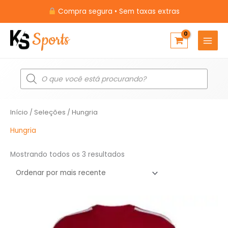
Ir
Compra segura • Sem taxas extras
para
o
conteúdo
Pesquisar
produtos
Classificado
Início
/
Seleções
/ Hungria
por
mais
recente
Hungria
Mostrando todos os 3 resultados
O
O
preço
preço
original
atual
era:
é: