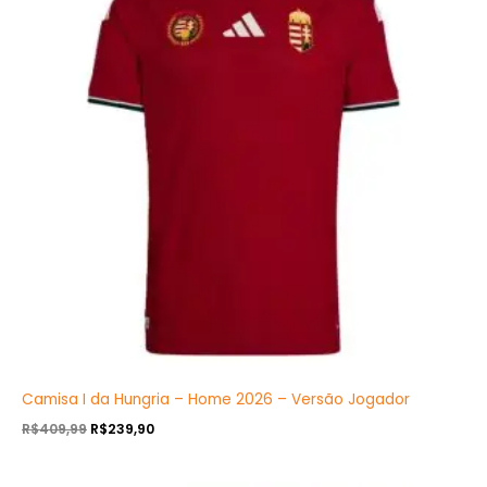
R$409,99.
R$239,90.
Camisa I da Hungria – Home 2026 – Versão Jogador
R$
409,99
R$
239,90