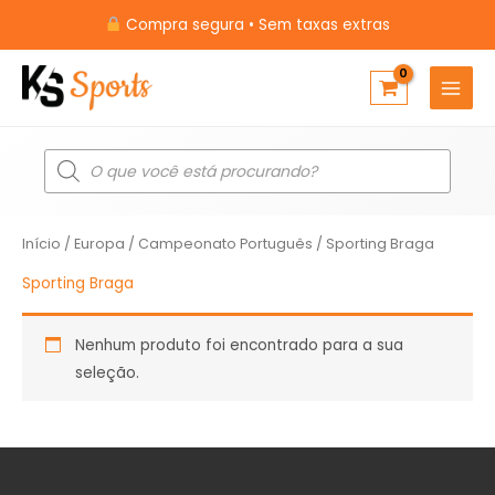
Ir
Compra segura • Sem taxas extras
para
o
conteúdo
Pesquisar
produtos
Início
/
Europa
/
Campeonato Português
/ Sporting Braga
Sporting Braga
Nenhum produto foi encontrado para a sua
seleção.