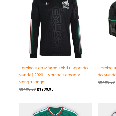
era:
é:
R$409,99.
R$239,90.
Camisa III do México Third (Copa do
Camisa II
Mundo) 2026 – Versão Torcedor –
do Mundo
Manga Longa
R$
409,99
R$
409,99
R$
239,90
O
O
preço
preço
original
atual