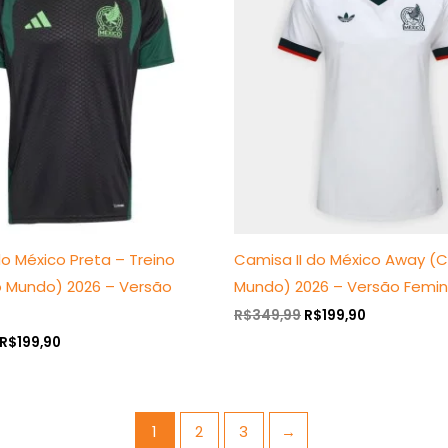
era:
é:
era:
é:
R$349,99.
R$199,90.
R$349,99.
R$199,90.
o México Preta – Treino
Camisa II do México Away (
 Mundo) 2026 – Versão
Mundo) 2026 – Versão Femin
R$
349,99
R$
199,90
R$
199,90
1
2
3
→