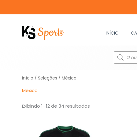
Ir
para
o
conteúdo
INÍCIO
CA
Pesquisar
produtos
Classificado
Início
/
Seleções
/ México
por
mais
recente
México
Exibindo 1–12 de 34 resultados
O
O
preço
preço
original
atual