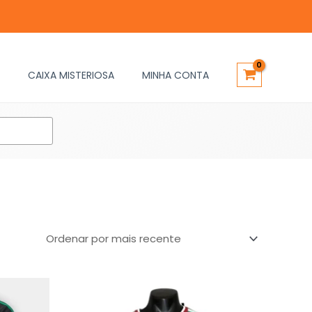
CAIXA MISTERIOSA
MINHA CONTA
O
O
preço
preço
original
atual