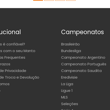
tucional
Campeonatos
s é confiável?
Brasileirão
s com o seu Manto
Bundesliga
as Frequentes
Campeonato Argentino
Prazos
Campeonato Português
 de Privacidade
Campeonato Saudita
 de Troca e Devolução
Eredivisie
omos
La Liga
o
Ligue 1
MLS
Seleções