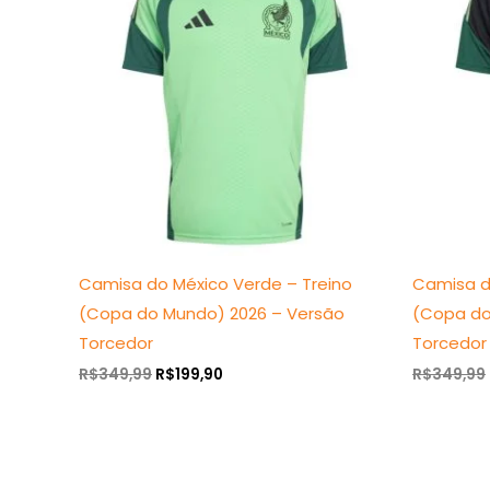
era:
é:
R$349,99.
R$199,90.
Camisa do México Verde – Treino
Camisa d
(Copa do Mundo) 2026 – Versão
(Copa do
Torcedor
Torcedor
R$
349,99
R$
199,90
R$
349,99