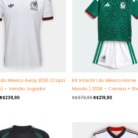
era:
é:
era:
é:
R$409,99.
R$239,90.
R$379,99.
R$219,90.
I do México Away 2026 (Copa
Kit Infantil I do México Hom
) – Versão Jogador
Mundo ) 2026 – Camisa + Sh
R$
239,90
R$
379,99
R$
219,90
O
O
O
O
preço
preço
preço
preço
original
atual
original
atual