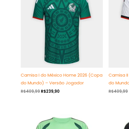
era:
é:
R$409,99.
R$239,90.
Camisa I do México Home 2026 (Copa
Camisa I
do Mundo) – Versão Jogador
do Mundo
R$
409,99
R$
239,90
R$
409,99
O
O
preço
preço
original
atual