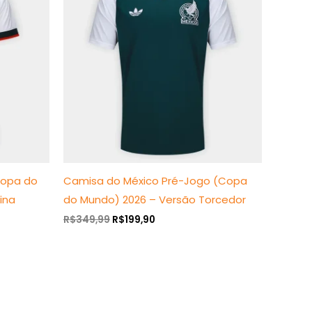
era:
é:
R$349,99.
R$199,90.
Copa do
Camisa do México Pré-Jogo (Copa
ina
do Mundo) 2026 – Versão Torcedor
R$
349,99
R$
199,90