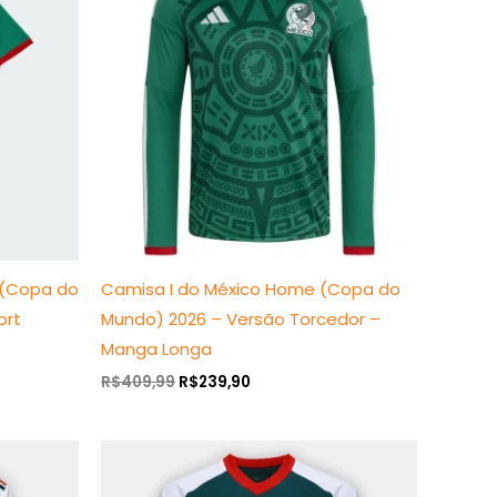
era:
é:
R$409,99.
R$239,90.
e (Copa do
Camisa I do México Home (Copa do
ort
Mundo) 2026 – Versão Torcedor –
Manga Longa
R$
409,99
R$
239,90
O
O
preço
preço
original
atual