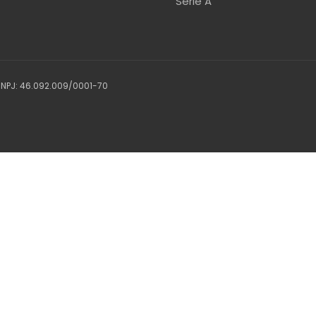
Serie A
 CNPJ: 46.092.009/0001-70