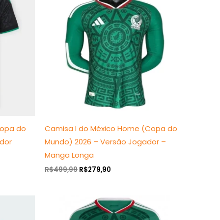
era:
é:
R$499,99.
R$279,90.
Copa do
Camisa I do México Home (Copa do
dor
Mundo) 2026 – Versão Jogador –
Manga Longa
R$
499,99
R$
279,90
O
O
preço
preço
original
atual