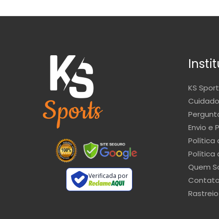
Insti
KS Sport
Cuidado
Pergunt
Envio e 
Política
Política
Quem S
Verificada por
Contat
Rastreio