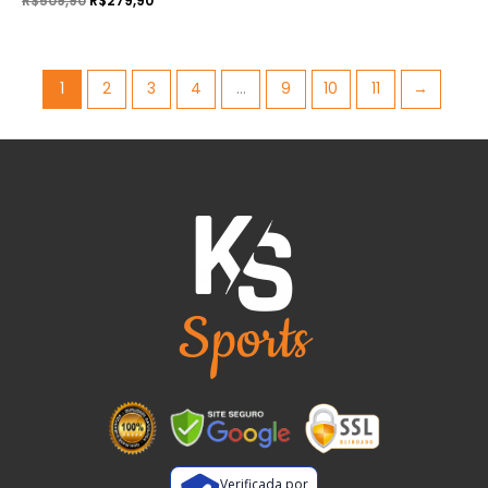
R$
509,90
R$
279,90
1
2
3
4
…
9
10
11
→
Verificada por