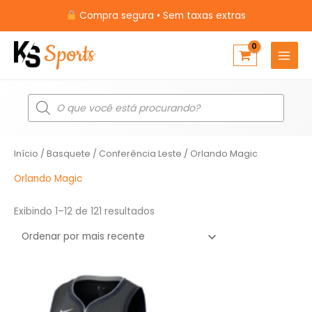
Ir
Compra segura • Sem taxas extras
para
o
conteúdo
Pesquisar
produtos
Classificado
Início
/
Basquete
/
Conferência Leste
/ Orlando Magic
por
mais
recente
Orlando Magic
Exibindo 1–12 de 121 resultados
O
O
preço
preço
original
atual
era:
é: