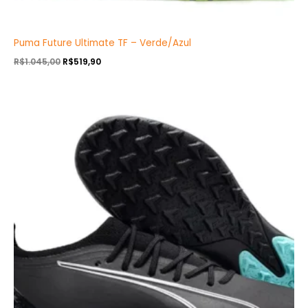
Puma Future Ultimate TF – Verde/Azul
R$
1.045,00
R$
519,90
O
O
preço
preço
original
atual
era:
é:
R$1.045,00.
R$519,90.