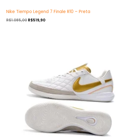
Nike Tiempo Legend 7 Finale R10 – Preta
R$
1.085,00
R$
519,90
O
O
preço
preço
original
atual
era:
é:
R$1.085,00.
R$519,90.