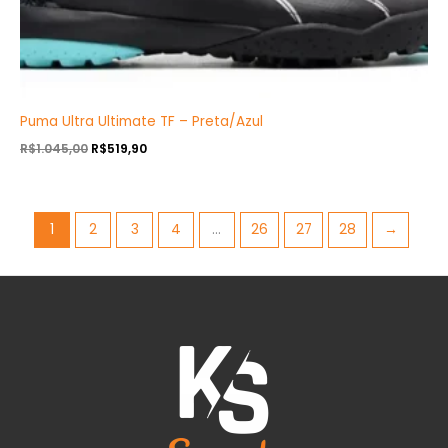
Puma Ultra Ultimate TF – Preta/Azul
R$
1.045,00
R$
519,90
1
2
3
4
…
26
27
28
→