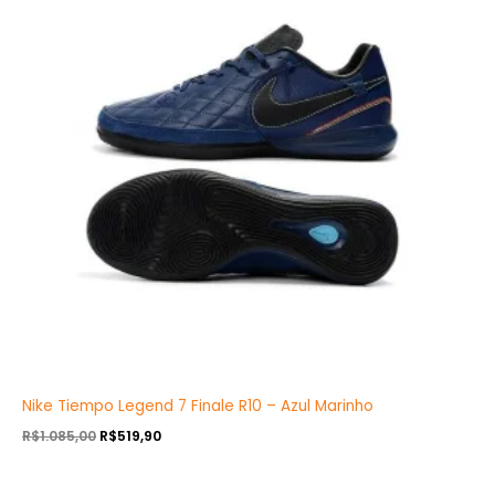
R$1.085,00.
R$519,90.
Nike Tiempo Legend 7 Finale R10 – Azul Marinho
R$
1.085,00
R$
519,90