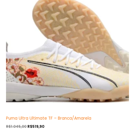
era:
é:
R$1.045,00.
R$519,90.
Puma Ultra Ultimate TF – Branca/Amarela
R$
1.045,00
R$
519,90