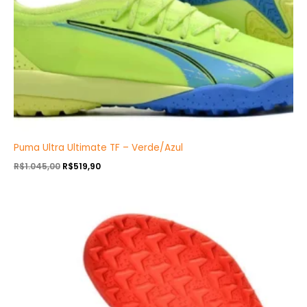
Puma Ultra Ultimate TF – Verde/Azul
R$
1.045,00
R$
519,90
O
O
preço
preço
original
atual
era:
é:
R$1.045,00.
R$519,90.