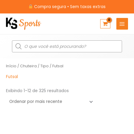
Ir
Compra segura • Sem taxas extras
para
o
conteúdo
Pesquisar
produtos
Classificado
Início
/
Chuteira
/
Tipo
/ Futsal
por
mais
recente
Futsal
Exibindo 1–12 de 325 resultados
O
O
preço
preço
original
atual
era:
é: