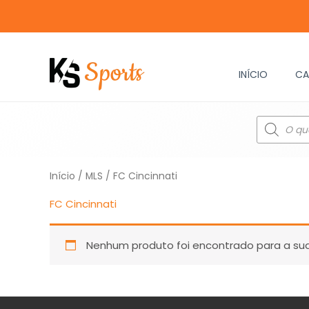
Ir
para
o
conteúdo
INÍCIO
CA
Pesquisar
produtos
Início
/
MLS
/ FC Cincinnati
FC Cincinnati
Nenhum produto foi encontrado para a sua