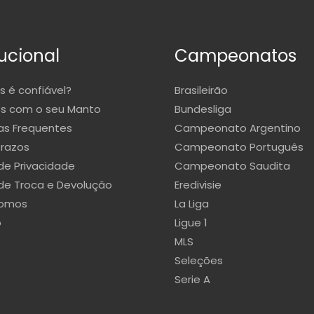
tucional
Campeonatos
s é confiável?
Brasileirão
s com o seu Manto
Bundesliga
as Frequentes
Campeonato Argentino
Prazos
Campeonato Português
 de Privacidade
Campeonato Saudita
 de Troca e Devolução
Eredivisie
omos
La Liga
o
Ligue 1
MLS
Seleções
Serie A