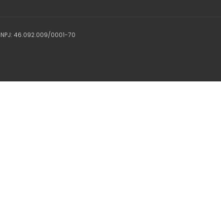
 CNPJ: 46.092.009/0001-70