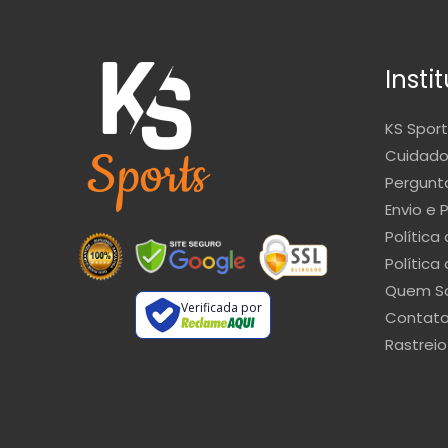
Insti
KS Sport
Cuidado
Pergunt
Envio e 
Política
Política
Quem S
Verificada por
Contat
Rastreio