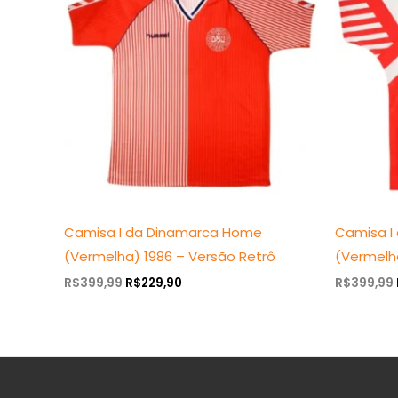
era:
é:
R$399,99.
R$229,90.
Camisa I da Dinamarca Home
Camisa I
(Vermelha) 1986 – Versão Retrô
(Vermelh
R$
399,99
R$
229,90
R$
399,99