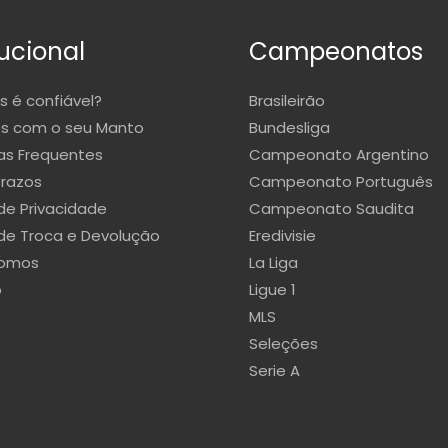
tucional
Campeonatos
s é confiável?
Brasileirão
s com o seu Manto
Bundesliga
as Frequentes
Campeonato Argentino
Prazos
Campeonato Português
 de Privacidade
Campeonato Saudita
 de Troca e Devolução
Eredivisie
omos
La Liga
o
Ligue 1
MLS
Seleções
Serie A