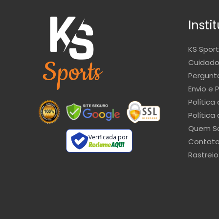
Insti
KS Sport
Cuidado
Pergunt
Envio e 
Política
Política
Quem S
Verificada por
Contat
Rastreio