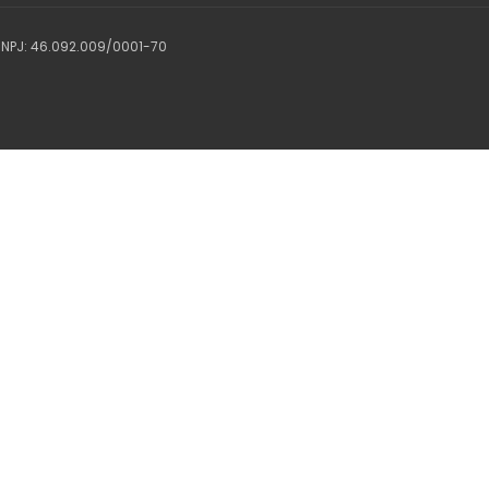
 CNPJ: 46.092.009/0001-70