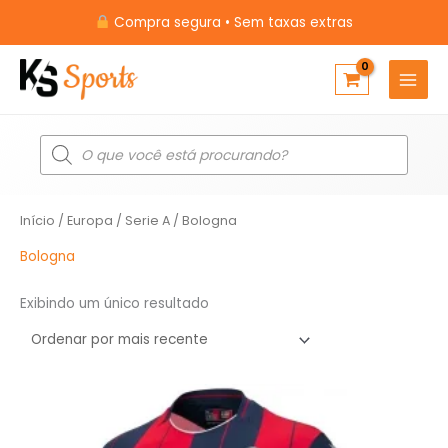
Ir
Compra segura • Sem taxas extras
para
o
conteúdo
Pesquisar
produtos
Início
/
Europa
/
Serie A
/ Bologna
Bologna
Exibindo um único resultado
O
O
preço
preço
original
atual
era:
é: