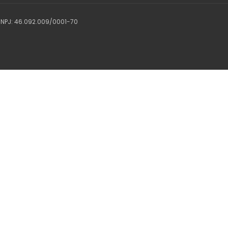
 CNPJ: 46.092.009/0001-70