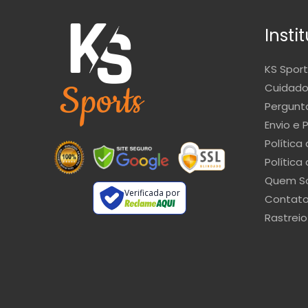
Insti
KS Sport
Cuidado
Pergunt
Envio e 
Política
Política
Quem S
Verificada por
Contat
Rastreio