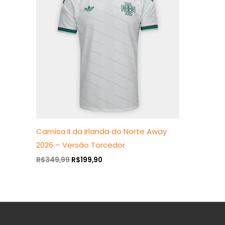
era:
é:
R$349,99.
R$199,90.
Camisa II da Irlanda do Norte Away
2026 – Versão Torcedor
R$
349,99
R$
199,90