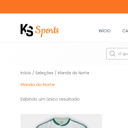
Ir
para
o
conteúdo
INÍCIO
CA
Pesquisar
produtos
Início
/
Seleções
/ Irlanda do Norte
Irlanda do Norte
Exibindo um único resultado
O
O
preço
preço
original
atual