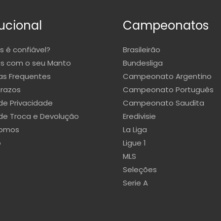
tucional
Campeonatos
s é confiável?
Brasileirão
s com o seu Manto
Bundesliga
as Frequentes
Campeonato Argentino
Prazos
Campeonato Português
 de Privacidade
Campeonato Saudita
 de Troca e Devolução
Eredivisie
omos
La Liga
o
Ligue 1
MLS
Seleções
Serie A