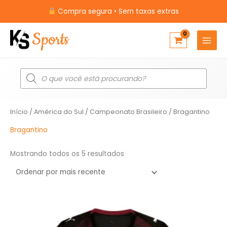
Ir
Compra segura • Sem taxas extras
para
o
conteúdo
Pesquisar
produtos
Classificado
Início
/
América do Sul
/
Campeonato Brasileiro
/ Bragantino
por
mais
recente
Bragantino
Mostrando todos os 5 resultados
O
O
preço
preço
original
atual
era:
é: