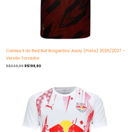
Camisa II do Red Bull Bragantino Away (Preta) 2026/2027 –
Versão Torcedor
R$
349,99
R$
199,90
O
O
preço
preço
original
atual
era:
é:
R$349,99.
R$199,90.