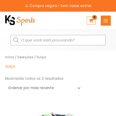
Ir
Compra segura • Sem taxas extras
para
o
conteúdo
Pesquisar
produtos
Classificado
Início
/
Seleções
/ Suíça
por
mais
recente
Suíça
Mostrando todos os 2 resultados
O
O
preço
preço
original
atual
era:
é: