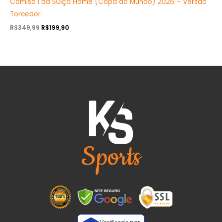
Camisa I da Suíça Home (Copa do Mundo) 2026 – Versão
Torcedor
R$
349,99
R$
199,90