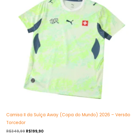
R$349,99.
R$199,90.
Camisa II da Suíça Away (Copa do Mundo) 2026 – Versão
Torcedor
R$
349,99
R$
199,90