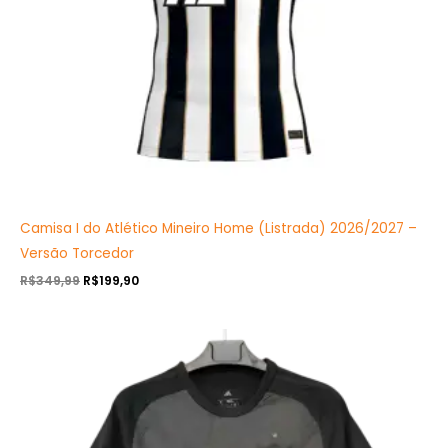
Camisa I do Atlético Mineiro Home (Listrada) 2026/2027 –
Versão Torcedor
R$
349,99
R$
199,90
O
O
preço
preço
original
atual
era:
é:
R$349,99.
R$199,90.