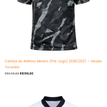
Camisa do Atlético Mineiro (Pré-Jogo) 2026/2027 – Versão
Torcedor
R$
349,99
R$
199,90
O
O
preço
preço
original
atual
era:
é:
R$349,99.
R$199,90.