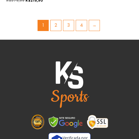
R$
379,99
R$
219,90
1
2
3
4
→
Verificada por