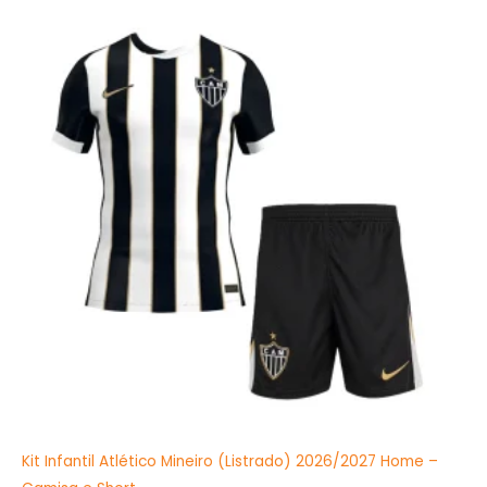
preço
preço
original
atual
era:
é:
R$379,99.
R$219,90.
Kit Infantil Atlético Mineiro (Listrado) 2026/2027 Home –