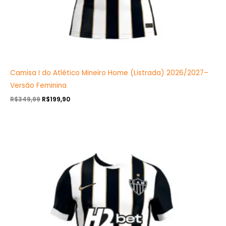
Camisa I do Atlético Mineiro Home (Listrada) 2026/2027–
Versão Feminina
R$
349,99
R$
199,90
O
O
preço
preço
original
atual
era:
é:
R$349,99.
R$199,90.