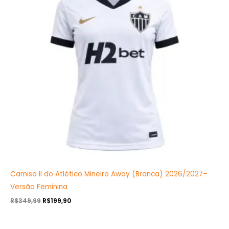
Camisa II do Atlético Mineiro Away (Branca) 2026/2027–
Versão Feminina
R$
349,99
R$
199,90
O
O