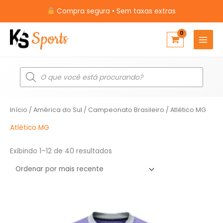
Ir
Compra segura • Sem taxas extras
para
o
conteúdo
Pesquisar
produtos
Classificado
Início
/
América do Sul
/
Campeonato Brasileiro
/ Atlético MG
por
mais
recente
Atlético MG
Exibindo 1–12 de 40 resultados
O
O
preço
preço
original
atual
era:
é: