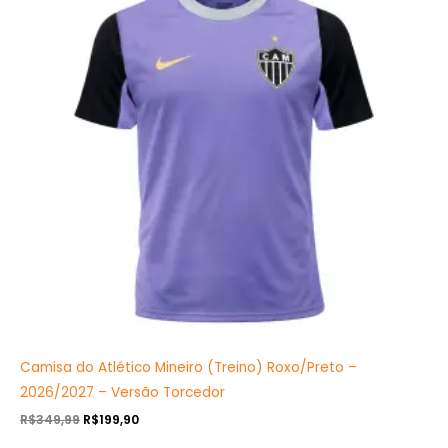
R$349,99.
R$199,90.
Camisa do Atlético Mineiro (Treino) Roxo/Preto –
2026/2027 – Versão Torcedor
R$
349,99
R$
199,90