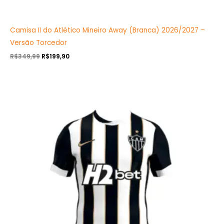
Camisa II do Atlético Mineiro Away (Branca) 2026/2027 –
Versão Torcedor
R$
349,99
R$
199,90
O
O
preço
preço
original
atual
era:
é:
R$349,99.
R$199,90.