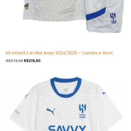
Kit Infantil II Al Hilal Away 2024/2025 – Camisa e Short
R$
379,99
R$
219,90
O
O
preço
preço
original
atual
era:
é:
R$349,90.
R$199,90.