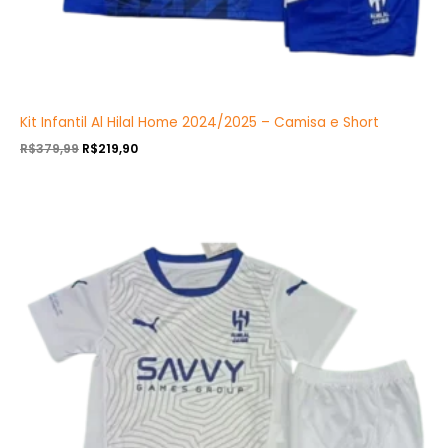
Kit Infantil Al Hilal Home 2024/2025 – Camisa e Short
R$
379,99
R$
219,90
O
O
preço
preço
original
atual
era:
é:
R$379,99.
R$219,90.