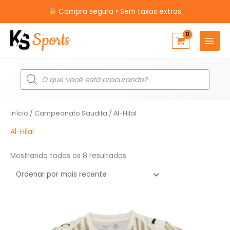
Ir
Compra segura • Sem taxas extras
para
o
conteúdo
Pesquisar
produtos
Classificado
Início
/
Campeonato Saudita
/ Al-Hilal
por
mais
recente
Al-Hilal
Mostrando todos os 8 resultados
O
O
preço
preço
original
atual
era:
é: