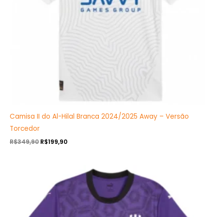
Camisa II do Al-Hilal Branca 2024/2025 Away – Versão
Torcedor
R$
349,90
R$
199,90
O
O
preço
preço
original
atual
era:
é:
R$349,99.
R$199,90.