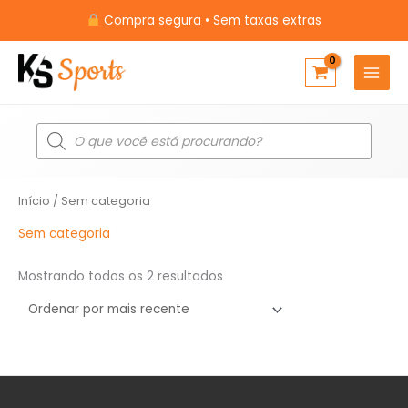
Ir
Compra segura • Sem taxas extras
para
o
conteúdo
Pesquisar
produtos
Classificado
Início
/ Sem categoria
por
mais
recente
Sem categoria
Mostrando todos os 2 resultados