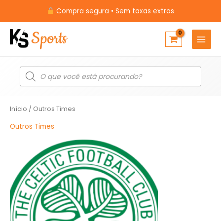
Ir
Compra segura • Sem taxas extras
para
o
conteúdo
Pesquisar
produtos
Início
/ Outros Times
Outros Times