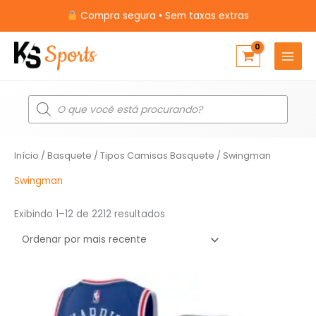
Ir
Compra segura • Sem taxas extras
para
o
conteúdo
Pesquisar
produtos
Classificado
Início
/
Basquete
/
Tipos Camisas Basquete
/ Swingman
por
mais
recente
Swingman
Exibindo 1–12 de 2212 resultados
O
O
preço
preço
original
atual
era:
é: