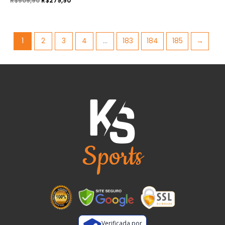
R$
509,90
R$
279,90
1
2
3
4
…
183
184
185
→
Verificada por