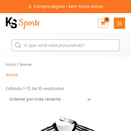
Ir
Compra segura • Sem taxas extras
para
o
conteúdo
Pesquisar
produtos
Classificado
Início
/ Anime
por
mais
recente
Anime
Exibindo 1–12 de 16 resultados
O
O
preço
preço
original
atual
era:
é: