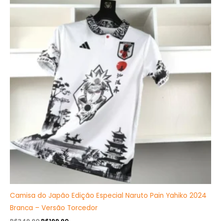
original
atual
era:
é:
R$349,90.
R$199,90.
Camisa do Japão Edição Especial Naruto Pain Yahiko 2024
Branca – Versão Torcedor