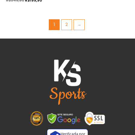
R$
349,90
R$
199,90
1
2
→
Verificada por