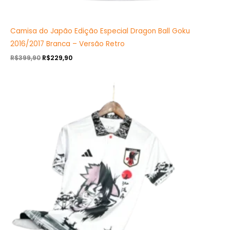
Camisa do Japão Edição Especial Dragon Ball Goku
2016/2017 Branca – Versão Retro
R$
399,90
R$
229,90
O
O
preço
preço
original
atual
era:
é:
R$349,90.
R$199,90.