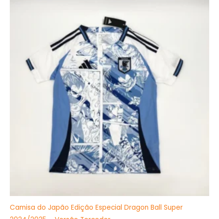
preço
preço
original
atual
era:
é:
R$349,90.
R$199,90.
Camisa do Japão Edição Especial Dragon Ball Super