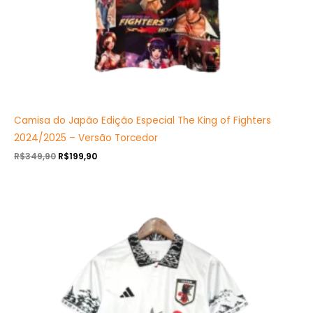
Camisa do Japão Edição Especial The King of Fighters
2024/2025 – Versão Torcedor
R$
349,90
R$
199,90
O
O
preço
preço
original
atual
era:
é:
R$349,90.
R$199,90.