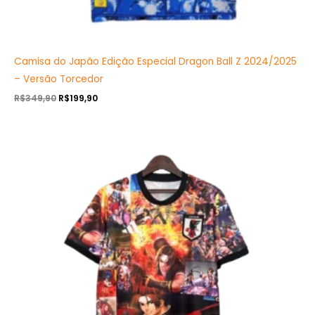
Camisa do Japão Edição Especial Dragon Ball Z 2024/2025
– Versão Torcedor
R$
349,90
R$
199,90
O
O
preço
preço
original
atual
era:
é:
R$349,90.
R$199,90.