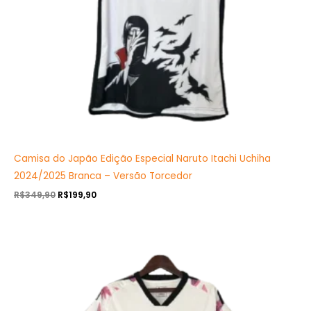
Camisa do Japão Edição Especial Naruto Itachi Uchiha
2024/2025 Branca – Versão Torcedor
R$
349,90
R$
199,90
O
O
preço
preço
original
atual
era:
é:
R$349,90.
R$199,90.