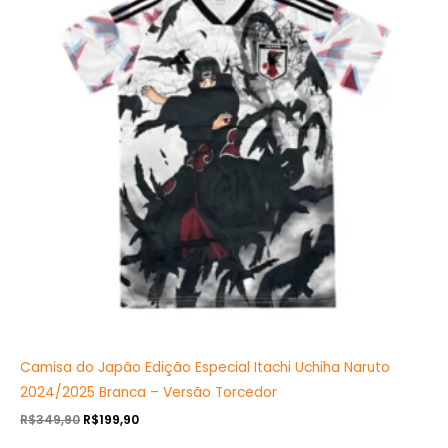
R$349,90.
R$199,90.
Camisa do Japão Edição Especial Itachi Uchiha Naruto
2024/2025 Branca – Versão Torcedor
R$
349,90
R$
199,90