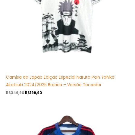
Camisa do Japão Edição Especial Naruto Pain Yahiko
Akatsuki 2024/2025 Branca – Versão Torcedor
R$
349,90
R$
199,90
O
O
preço
preço
original
atual
era:
é:
R$349,90.
R$199,90.