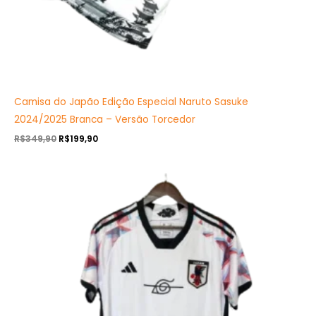
Camisa do Japão Edição Especial Naruto Sasuke
2024/2025 Branca – Versão Torcedor
R$
349,90
R$
199,90
O
O
preço
preço
original
atual
era:
é:
R$349,90.
R$199,90.