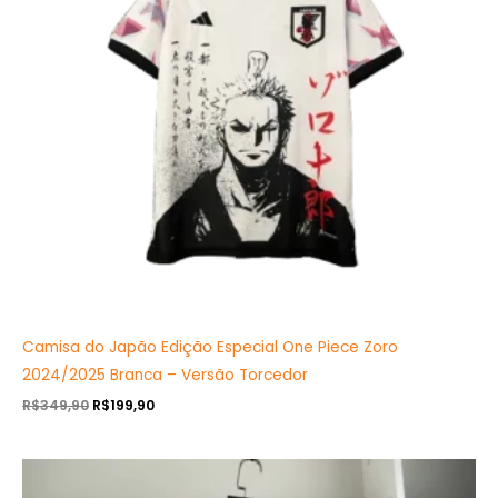
Camisa do Japão Edição Especial One Piece Zoro
2024/2025 Branca – Versão Torcedor
R$
349,90
R$
199,90
O
O
preço
preço