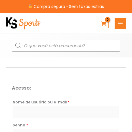
Ir
Compra segura • Sem taxas extras
para
o
conteúdo
Pesquisar
produtos
Obrigatório
Obrigatório
Acesso:
Nome de usuário ou e-mail
*
Senha
*